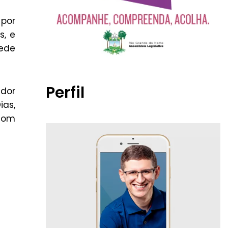
 por
s, e
sede
Perfil
ador
ias,
 com