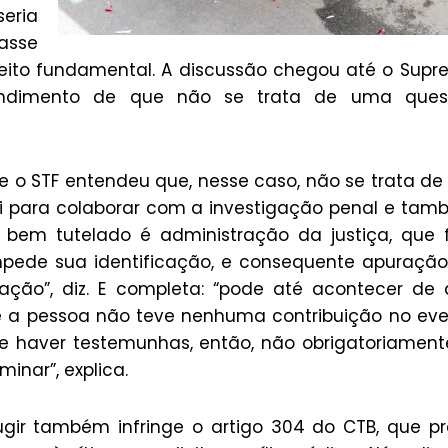
eria
iasse
ireito fundamental. A discussão chegou até o Sup
ntendimento de que não se trata de uma ques
e o STF entendeu que, nesse caso, não se trata d
 ali para colaborar com a investigação penal e ta
O bem tutelado é administração da justiça, que 
mpede sua identificação, e consequente apuraçã
ização”, diz. E completa: “pode até acontecer de
ue a pessoa não teve nenhuma contribuição no ev
de haver testemunhas, então, não obrigatoriament
minar”, explica.
gir também infringe o artigo 304 do CTB, que p