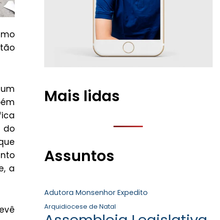
remo
tão
e um
Mais lidas
mbém
fica
o do
 que
Assuntos
ento
e, a
Adutora Monsenhor Expedito
Arquidiocese de Natal
revê
Assembleia Legislativa