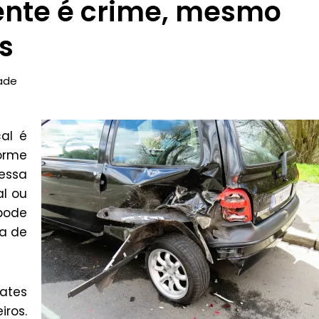
dente é crime, mesmo
s
ade
al é
orme
 essa
al ou
pode
a de
ates
iros.