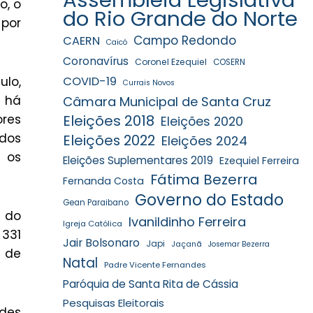
o, o
do Rio Grande do Norte
 por
Campo Redondo
CAERN
Caicó
Coronavírus
Coronel Ezequiel
COSERN
lo,
COVID-19
Currais Novos
o há
Câmara Municipal de Santa Cruz
ores
Eleições 2018
Eleições 2020
 dos
Eleições 2022
Eleições 2024
 os
Eleições Suplementares 2019
Ezequiel Ferreira
Fátima Bezerra
Fernanda Costa
Governo do Estado
Gean Paraibano
a do
Ivanildinho Ferreira
Igreja Católica
331
Jair Bolsonaro
Japi
Jaçanã
Josemar Bezerra
 de
Natal
Padre Vicente Fernandes
Paróquia de Santa Rita de Cássia
Pesquisas Eleitorais
ades