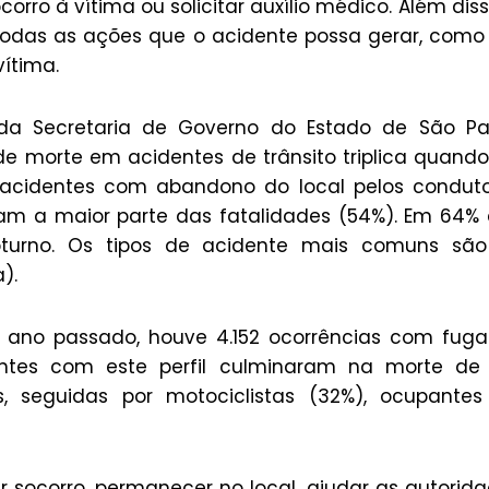
rro à vítima ou solicitar auxílio médico. Além diss
odas as ações que o acidente possa gerar, como
ítima.
da Secretaria de Governo do Estado de São Pau
de morte em acidentes de trânsito triplica quand
 acidentes com abandono do local pelos condut
m a maior parte das fatalidades (54%). Em 64%
oturno. Os tipos de acidente mais comuns são
).
o ano passado, houve 4.152 ocorrências com fug
entes com este perfil culminaram na morte de 
, seguidas por motociclistas (32%), ocupantes
ar socorro, permanecer no local, ajudar as autorid