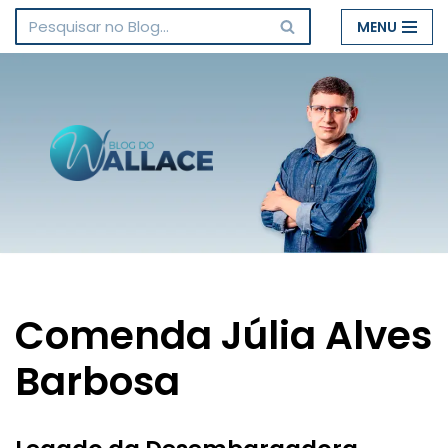
MENU
Pular
para
o
conteúdo
Comenda Júlia Alves
Barbosa