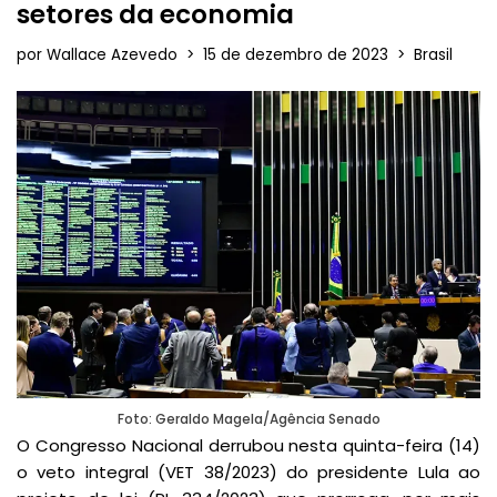
setores da economia
por
Wallace Azevedo
15 de dezembro de 2023
Brasil
Foto: Geraldo Magela/Agência Senado
O Congresso Nacional derrubou nesta quinta-feira (14)
o veto integral (VET 38/2023) do presidente Lula ao