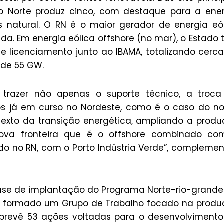
o Norte produz cinco, com destaque para a ene
s natural. O RN é o maior gerador de energia eó
a. Em energia eólica offshore (no mar), o Estado
e licenciamento junto ao IBAMA, totalizando cerc
 de 55 GW.
 trazer não apenas o suporte técnico, a troca
tos já em curso no Nordeste, como é o caso do n
exto da transição energética, ampliando a prod
ova fronteira que é o offshore combinado co
o no RN, com o Porto Indústria Verde”, compleme
fase de implantação do Programa Norte-rio-grand
foi formado um Grupo de Trabalho focado na prod
prevê 53 ações voltadas para o desenvolviment