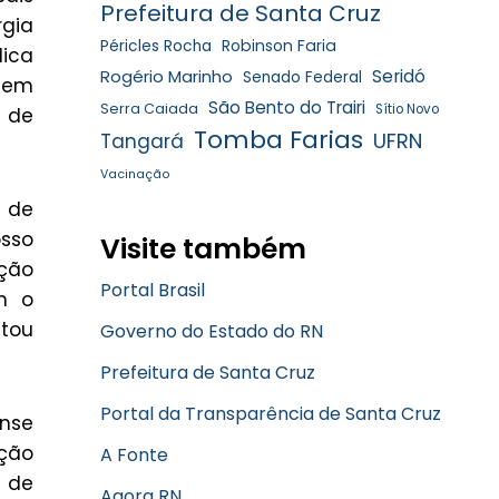
Prefeitura de Santa Cruz
rgia
Robinson Faria
Péricles Rocha
lica
Rogério Marinho
Seridó
Senado Federal
 tem
São Bento do Trairi
Serra Caiada
Sítio Novo
a de
Tomba Farias
UFRN
Tangará
Vacinação
 de
osso
Visite também
ução
Portal Brasil
m o
ntou
Governo do Estado do RN
Prefeitura de Santa Cruz
Portal da Transparência de Santa Cruz
ense
ução
A Fonte
o de
Agora RN