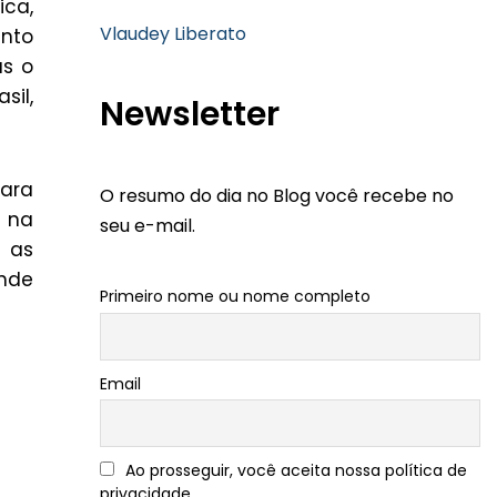
ica,
Vlaudey Liberato
nto
as o
sil,
Newsletter
para
O resumo do dia no Blog você recebe no
 na
seu e-mail.
r as
nde
Primeiro nome ou nome completo
Email
Ao prosseguir, você aceita nossa política de
privacidade.