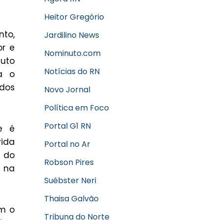
Heitor Gregório
nto,
Jardilino News
or e
Nominuto.com
tuto
Notícias do RN
a o
ados
Novo Jornal
Política em Foco
Portal G1 RN
e é
ida
Portal no Ar
a do
Robson Pires
e na
Suébster Neri
Thaisa Galvão
om o
Tribuna do Norte