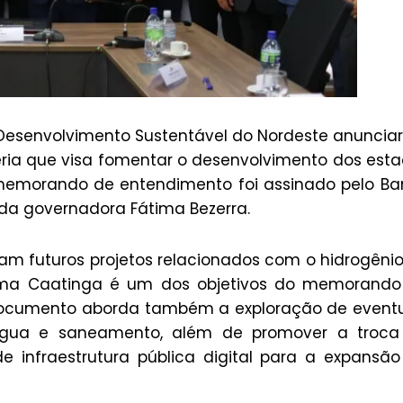
 Desenvolvimento Sustentável do Nordeste anunci
eria que visa fomentar o desenvolvimento dos est
O memorando de entendimento foi assinado pelo B
da governadora Fátima Bezerra.
m futuros projetos relacionados com o hidrogêni
ioma Caatinga é um dos objetivos do memorando
documento aborda também a exploração de event
, água e saneamento, além de promover a troca
e infraestrutura pública digital para a expansã