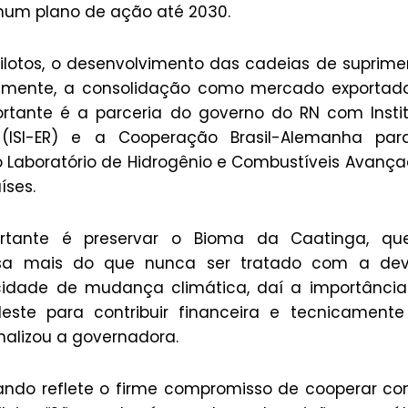
num plano de ação até 2030.
lotos, o desenvolvimento das cadeias de suprime
nalmente, a consolidação como mercado exportad
ortante é a parceria do governo do RN com Insti
(ISI-ER) e a Cooperação Brasil-Alemanha par
 Laboratório de Hidrogênio e Combustíveis Avanç
íses.
ortante é preservar o Bioma da Caatinga, qu
cisa mais do que nunca ser tratado com a dev
cidade de mudança climática, daí a importânci
este para contribuir financeira e tecnicament
nalizou a governadora.
ando reflete o firme compromisso de cooperar c