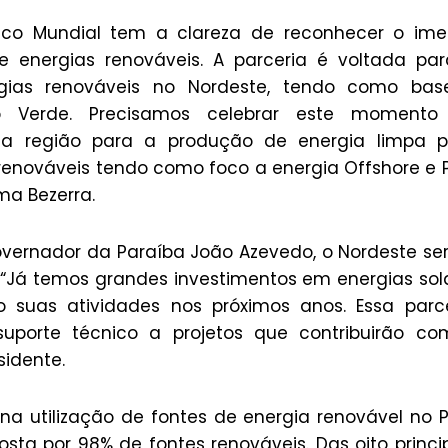
co Mundial tem a clareza de reconhecer o ime
 energias renováveis. A parceria é voltada pa
rgias renováveis no Nordeste, tendo como bas
o Verde. Precisamos celebrar este momento
sa região para a produção de energia limpa p
renováveis tendo como foco a energia Offshore e 
ma Bezerra.
overnador da Paraíba João Azevedo, o Nordeste se
“Já temos grandes investimentos em energias sol
o suas atividades nos próximos anos. Essa parc
uporte técnico a projetos que contribuirão co
sidente.
a utilização de fontes de energia renovável no P
sta por 98% de fontes renováveis. Das oito princi