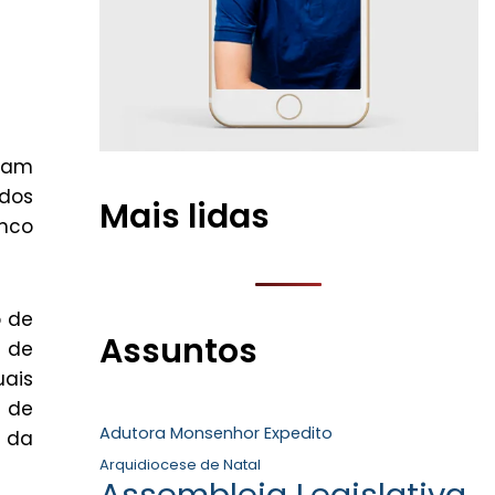
aram
ados
Mais lidas
anco
o de
Assuntos
 de
uais
 de
Adutora Monsenhor Expedito
o da
Arquidiocese de Natal
Assembleia Legislativa