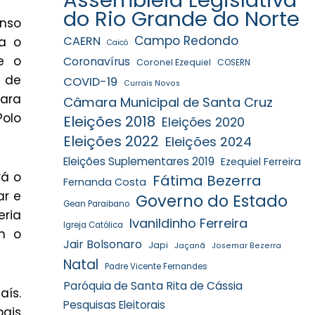
do Rio Grande do Norte
nso
Campo Redondo
CAERN
ra o
Caicó
e o
Coronavírus
Coronel Ezequiel
COSERN
 de
COVID-19
Currais Novos
ara
Câmara Municipal de Santa Cruz
Polo
Eleições 2018
Eleições 2020
Eleições 2022
Eleições 2024
Eleições Suplementares 2019
Ezequiel Ferreira
rá o
Fátima Bezerra
Fernanda Costa
ar e
Governo do Estado
Gean Paraibano
eria
Ivanildinho Ferreira
Igreja Católica
m o
Jair Bolsonaro
Japi
Jaçanã
Josemar Bezerra
Natal
Padre Vicente Fernandes
Paróquia de Santa Rita de Cássia
aís.
Pesquisas Eleitorais
pais