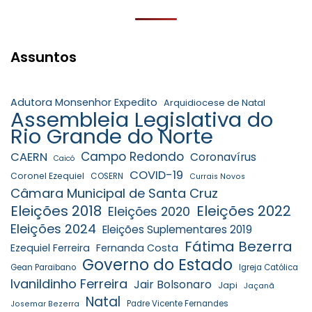
Assuntos
Adutora Monsenhor Expedito
Arquidiocese de Natal
Assembleia Legislativa do
Rio Grande do Norte
Campo Redondo
CAERN
Coronavírus
Caicó
COVID-19
Coronel Ezequiel
COSERN
Currais Novos
Câmara Municipal de Santa Cruz
Eleições 2018
Eleições 2022
Eleições 2020
Eleições 2024
Eleições Suplementares 2019
Fátima Bezerra
Ezequiel Ferreira
Fernanda Costa
Governo do Estado
Gean Paraibano
Igreja Católica
Ivanildinho Ferreira
Jair Bolsonaro
Japi
Jaçanã
Natal
Padre Vicente Fernandes
Josemar Bezerra