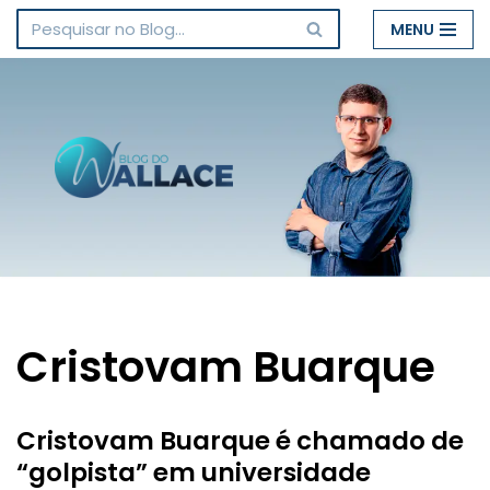
MENU
Pular
para
o
conteúdo
Cristovam Buarque
Cristovam Buarque é chamado de
“golpista” em universidade