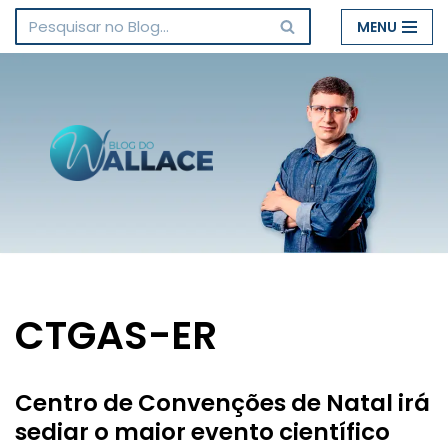
MENU
Pular
para
o
conteúdo
CTGAS-ER
Centro de Convenções de Natal irá
sediar o maior evento científico