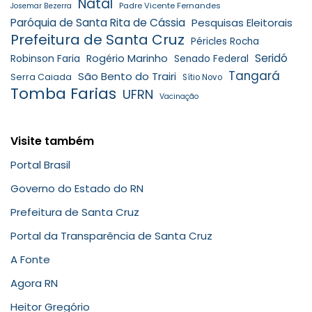
Natal
Padre Vicente Fernandes
Josemar Bezerra
Paróquia de Santa Rita de Cássia
Pesquisas Eleitorais
Prefeitura de Santa Cruz
Péricles Rocha
Seridó
Robinson Faria
Rogério Marinho
Senado Federal
Tangará
São Bento do Trairi
Serra Caiada
Sítio Novo
Tomba Farias
UFRN
Vacinação
Visite também
Portal Brasil
Governo do Estado do RN
Prefeitura de Santa Cruz
Portal da Transparência de Santa Cruz
A Fonte
Agora RN
Heitor Gregório