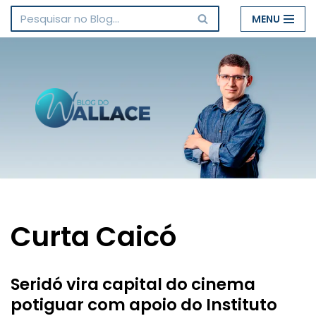
MENU
Pular
para
o
conteúdo
Curta Caicó
Seridó vira capital do cinema
potiguar com apoio do Instituto