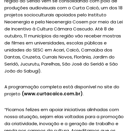
região do Seridó vem se consolidando com polo de
produções audiovisuais com o Curta Caicó, um dos 18
projetos socioculturais apoiados pelo Instituto
Neoenergia e pela Neoenergia Cosern por meio da Lei
de Incentivo à Cultura Câmara Cascudo. Até 8 de
outubro, 11 municípios da região vão receber mostras
de filmes em universidades, escolas públicas e
unidades do SESC em Acari, Caicó, Carnaúba dos
Dantas, Cruzeta, Currais Novos, Florânia, Jardim do
Seridó, Jucurutu, Parelhas, São José do Seridó e São
João do Sabugi).
A programação completa está disponível no site do
projeto
(
www.curtacaico.com.br
)
.
“Ficamos felizes em apoiar iniciativas alinhadas com
nossa atuação, sejam elas voltadas para a promoção
da criatividade, inovação e a geração de trabalho e
renda nos campos da cultura. Acreditamos que os