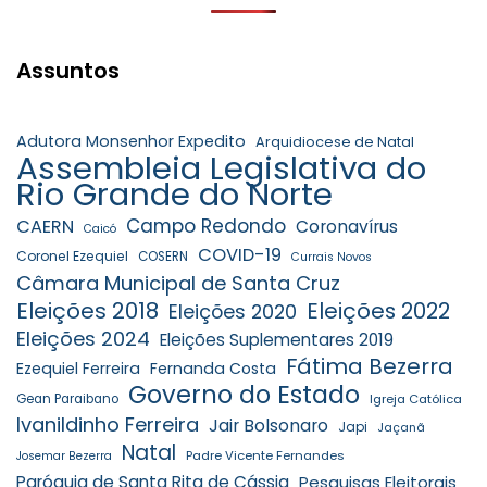
Assuntos
Adutora Monsenhor Expedito
Arquidiocese de Natal
Assembleia Legislativa do
Rio Grande do Norte
Campo Redondo
CAERN
Coronavírus
Caicó
COVID-19
Coronel Ezequiel
COSERN
Currais Novos
Câmara Municipal de Santa Cruz
Eleições 2018
Eleições 2022
Eleições 2020
Eleições 2024
Eleições Suplementares 2019
Fátima Bezerra
Ezequiel Ferreira
Fernanda Costa
Governo do Estado
Gean Paraibano
Igreja Católica
Ivanildinho Ferreira
Jair Bolsonaro
Japi
Jaçanã
Natal
Padre Vicente Fernandes
Josemar Bezerra
Paróquia de Santa Rita de Cássia
Pesquisas Eleitorais