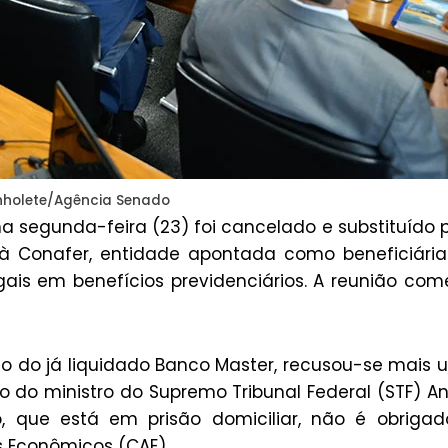
nholete/Agência Senado
a segunda-feira (23) foi cancelado e substituído 
da à Conafer, entidade apontada como beneficiári
gais em benefícios previdenciários. A reunião co
o do já liquidado Banco Master, recusou-se mais
 do ministro do Supremo Tribunal Federal (STF) A
, que está em prisão domiciliar, não é obriga
 Econômicos (CAE).