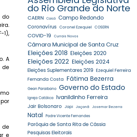
do Rio Grande do Norte
e do
Campo Redondo
CAERN
Caicó
ira.
Coronavírus
Coronel Ezequiel
COSERN
-1),
COVID-19
Currais Novos
Câmara Municipal de Santa Cruz
Eleições 2018
Eleições 2020
o. A
Eleições 2022
Eleições 2024
o de
Eleições Suplementares 2019
Ezequiel Ferreira
Fátima Bezerra
Fernanda Costa
Governo do Estado
Gean Paraibano
omo
Ivanildinho Ferreira
Igreja Católica
 por
Jair Bolsonaro
Japi
Jaçanã
Josemar Bezerra
Natal
Padre Vicente Fernandes
Paróquia de Santa Rita de Cássia
s de
Pesquisas Eleitorais
ar e