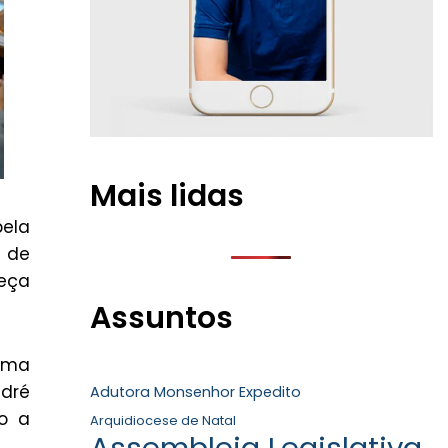
Mais lidas
pela
a de
meça
Assuntos
 uma
ndré
Adutora Monsenhor Expedito
do a
Arquidiocese de Natal
Assembleia Legislativa