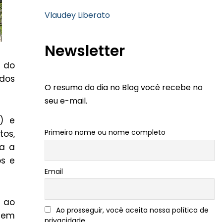
Vlaudey Liberato
Newsletter
l do
idos
O resumo do dia no Blog você recebe no
seu e-mail.
) e
Primeiro nome ou nome completo
tos,
ra a
os e
Email
s ao
Ao prosseguir, você aceita nossa política de
sem
privacidade.