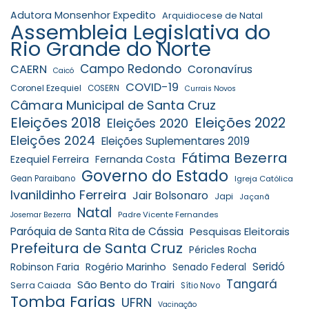
Adutora Monsenhor Expedito
Arquidiocese de Natal
Assembleia Legislativa do
Rio Grande do Norte
Campo Redondo
CAERN
Coronavírus
Caicó
COVID-19
Coronel Ezequiel
COSERN
Currais Novos
Câmara Municipal de Santa Cruz
Eleições 2018
Eleições 2022
Eleições 2020
Eleições 2024
Eleições Suplementares 2019
Fátima Bezerra
Ezequiel Ferreira
Fernanda Costa
Governo do Estado
Gean Paraibano
Igreja Católica
Ivanildinho Ferreira
Jair Bolsonaro
Japi
Jaçanã
Natal
Padre Vicente Fernandes
Josemar Bezerra
Paróquia de Santa Rita de Cássia
Pesquisas Eleitorais
Prefeitura de Santa Cruz
Péricles Rocha
Seridó
Robinson Faria
Rogério Marinho
Senado Federal
Tangará
São Bento do Trairi
Serra Caiada
Sítio Novo
Tomba Farias
UFRN
Vacinação