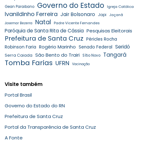
Governo do Estado
Gean Paraibano
Igreja Católica
Ivanildinho Ferreira
Jair Bolsonaro
Japi
Jaçanã
Natal
Padre Vicente Fernandes
Josemar Bezerra
Paróquia de Santa Rita de Cássia
Pesquisas Eleitorais
Prefeitura de Santa Cruz
Péricles Rocha
Seridó
Robinson Faria
Rogério Marinho
Senado Federal
Tangará
São Bento do Trairi
Serra Caiada
Sítio Novo
Tomba Farias
UFRN
Vacinação
Visite também
Portal Brasil
Governo do Estado do RN
Prefeitura de Santa Cruz
Portal da Transparência de Santa Cruz
A Fonte