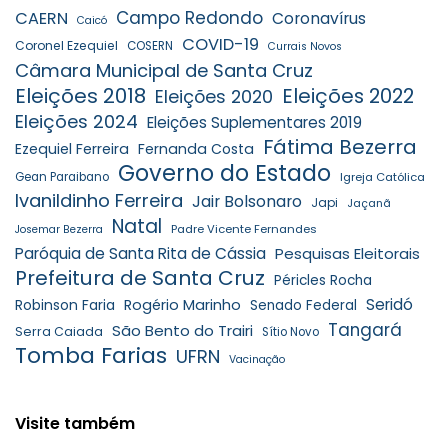
Campo Redondo
CAERN
Coronavírus
Caicó
COVID-19
Coronel Ezequiel
COSERN
Currais Novos
Câmara Municipal de Santa Cruz
Eleições 2018
Eleições 2022
Eleições 2020
Eleições 2024
Eleições Suplementares 2019
Fátima Bezerra
Ezequiel Ferreira
Fernanda Costa
Governo do Estado
Gean Paraibano
Igreja Católica
Ivanildinho Ferreira
Jair Bolsonaro
Japi
Jaçanã
Natal
Padre Vicente Fernandes
Josemar Bezerra
Paróquia de Santa Rita de Cássia
Pesquisas Eleitorais
Prefeitura de Santa Cruz
Péricles Rocha
Seridó
Robinson Faria
Rogério Marinho
Senado Federal
Tangará
São Bento do Trairi
Serra Caiada
Sítio Novo
Tomba Farias
UFRN
Vacinação
Visite também