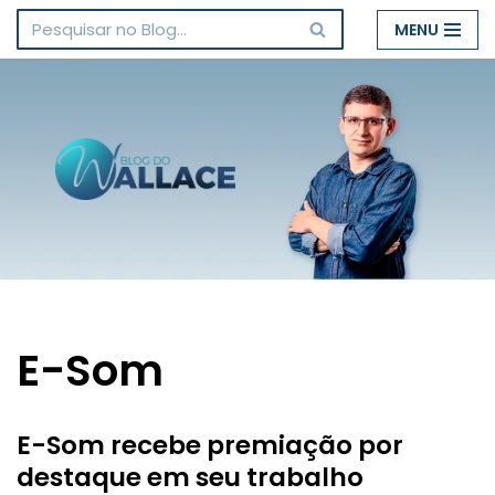
MENU
Pular
para
o
conteúdo
E-Som
E-Som recebe premiação por
destaque em seu trabalho