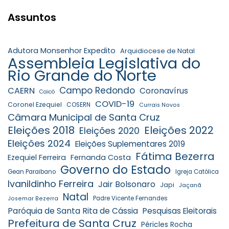
Assuntos
Adutora Monsenhor Expedito
Arquidiocese de Natal
Assembleia Legislativa do
Rio Grande do Norte
Campo Redondo
CAERN
Coronavírus
Caicó
COVID-19
Coronel Ezequiel
COSERN
Currais Novos
Câmara Municipal de Santa Cruz
Eleições 2018
Eleições 2022
Eleições 2020
Eleições 2024
Eleições Suplementares 2019
Fátima Bezerra
Ezequiel Ferreira
Fernanda Costa
Governo do Estado
Gean Paraibano
Igreja Católica
Ivanildinho Ferreira
Jair Bolsonaro
Japi
Jaçanã
Natal
Padre Vicente Fernandes
Josemar Bezerra
Paróquia de Santa Rita de Cássia
Pesquisas Eleitorais
Prefeitura de Santa Cruz
Péricles Rocha