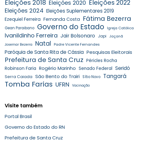
Eleições 2018
Eleições 2022
Eleições 2020
Eleições 2024
Eleições Suplementares 2019
Fátima Bezerra
Ezequiel Ferreira
Fernanda Costa
Governo do Estado
Gean Paraibano
Igreja Católica
Ivanildinho Ferreira
Jair Bolsonaro
Japi
Jaçanã
Natal
Padre Vicente Fernandes
Josemar Bezerra
Paróquia de Santa Rita de Cássia
Pesquisas Eleitorais
Prefeitura de Santa Cruz
Péricles Rocha
Seridó
Robinson Faria
Rogério Marinho
Senado Federal
Tangará
São Bento do Trairi
Serra Caiada
Sítio Novo
Tomba Farias
UFRN
Vacinação
Visite também
Portal Brasil
Governo do Estado do RN
Prefeitura de Santa Cruz