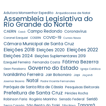
Adutora Monsenhor Expedito
Arquidiocese de Natal
Assembleia Legislativa do
Rio Grande do Norte
Campo Redondo
CAERN
Coronavírus
Caicó
COVID-19
Coronel Ezequiel
COSERN
Currais Novos
Câmara Municipal de Santa Cruz
Eleições 2018
Eleições 2022
Eleições 2020
Eleições 2024
Eleições Suplementares 2019
Fátima Bezerra
Ezequiel Ferreira
Fernanda Costa
Governo do Estado
Gean Paraibano
Igreja Católica
Ivanildinho Ferreira
Jair Bolsonaro
Japi
Jaçanã
Natal
Padre Vicente Fernandes
Josemar Bezerra
Paróquia de Santa Rita de Cássia
Pesquisas Eleitorais
Prefeitura de Santa Cruz
Péricles Rocha
Seridó
Robinson Faria
Rogério Marinho
Senado Federal
Tangará
São Bento do Trairi
Serra Caiada
Sítio Novo