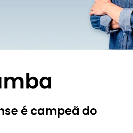
Samba
ense é campeã do