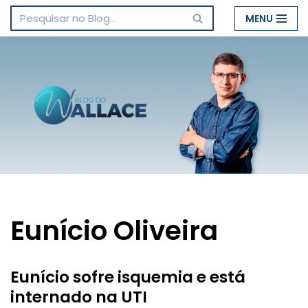
MENU
Pular
para
o
conteúdo
Eunício Oliveira
Eunício sofre isquemia e está
internado na UTI