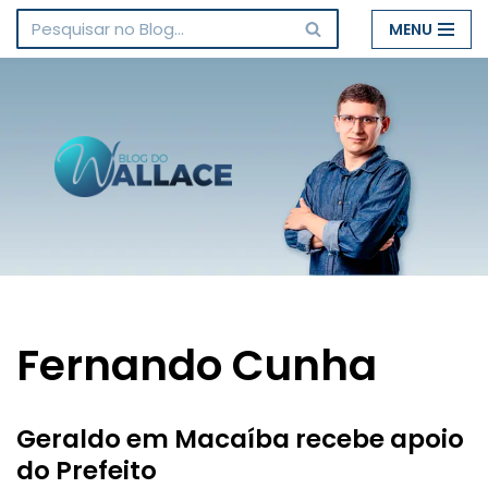
MENU
Pular
para
o
conteúdo
Fernando Cunha
Geraldo em Macaíba recebe apoio
do Prefeito