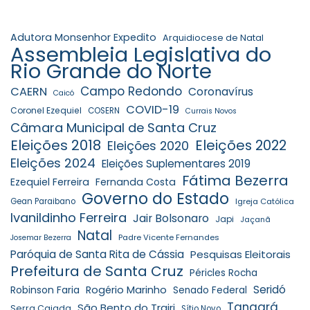
Adutora Monsenhor Expedito
Arquidiocese de Natal
Assembleia Legislativa do
Rio Grande do Norte
Campo Redondo
CAERN
Coronavírus
Caicó
COVID-19
Coronel Ezequiel
COSERN
Currais Novos
Câmara Municipal de Santa Cruz
Eleições 2018
Eleições 2022
Eleições 2020
Eleições 2024
Eleições Suplementares 2019
Fátima Bezerra
Ezequiel Ferreira
Fernanda Costa
Governo do Estado
Gean Paraibano
Igreja Católica
Ivanildinho Ferreira
Jair Bolsonaro
Japi
Jaçanã
Natal
Padre Vicente Fernandes
Josemar Bezerra
Paróquia de Santa Rita de Cássia
Pesquisas Eleitorais
Prefeitura de Santa Cruz
Péricles Rocha
Seridó
Robinson Faria
Rogério Marinho
Senado Federal
Tangará
São Bento do Trairi
Serra Caiada
Sítio Novo