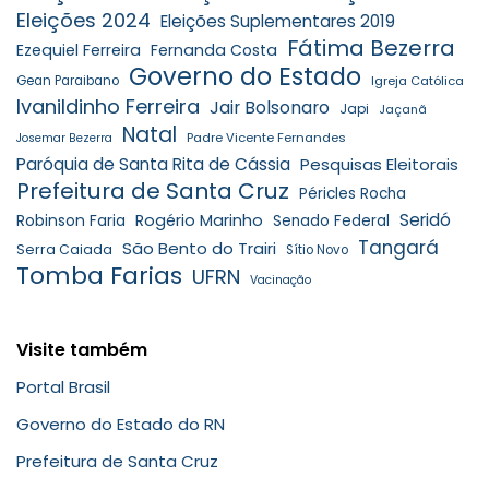
Eleições 2024
Eleições Suplementares 2019
Fátima Bezerra
Ezequiel Ferreira
Fernanda Costa
Governo do Estado
Gean Paraibano
Igreja Católica
Ivanildinho Ferreira
Jair Bolsonaro
Japi
Jaçanã
Natal
Padre Vicente Fernandes
Josemar Bezerra
Paróquia de Santa Rita de Cássia
Pesquisas Eleitorais
Prefeitura de Santa Cruz
Péricles Rocha
Seridó
Robinson Faria
Rogério Marinho
Senado Federal
Tangará
São Bento do Trairi
Serra Caiada
Sítio Novo
Tomba Farias
UFRN
Vacinação
Visite também
Portal Brasil
Governo do Estado do RN
Prefeitura de Santa Cruz