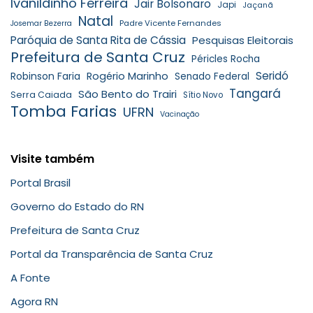
Ivanildinho Ferreira
Jair Bolsonaro
Japi
Jaçanã
Natal
Padre Vicente Fernandes
Josemar Bezerra
Paróquia de Santa Rita de Cássia
Pesquisas Eleitorais
Prefeitura de Santa Cruz
Péricles Rocha
Seridó
Robinson Faria
Rogério Marinho
Senado Federal
Tangará
São Bento do Trairi
Serra Caiada
Sítio Novo
Tomba Farias
UFRN
Vacinação
Visite também
Portal Brasil
Governo do Estado do RN
Prefeitura de Santa Cruz
Portal da Transparência de Santa Cruz
A Fonte
Agora RN