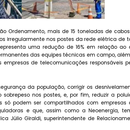
ação Ordenamento, mais de 15 toneladas de cabo
os irregularmente nos postes da rede elétrica de 
 representa uma redução de 16% em relação ao 
 permanentes das equipes técnicas em campo, alé
s empresas de telecomunicações responsáveis p
 segurança da população, corrigir os desnivelame
sobrepeso nos postes, e, por fim, reduzir a polu
tes só podem ser compartilhados com empresas 
uladoras e que, assim como a Neoenergia, te
ca Júlio Giraldi, superintendente de Relacionam