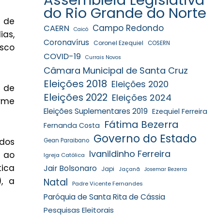
do Rio Grande do Norte
s de
Campo Redondo
CAERN
Caicó
ias,
Coronavírus
Coronel Ezequiel
COSERN
isco
COVID-19
Currais Novos
Câmara Municipal de Santa Cruz
Eleições 2018
Eleições 2020
 de
Eleições 2022
Eleições 2024
rme
Eleições Suplementares 2019
Ezequiel Ferreira
Fátima Bezerra
Fernanda Costa
Governo do Estado
dos
Gean Paraibano
Ivanildinho Ferreira
 ao
Igreja Católica
tica
Jair Bolsonaro
Japi
Jaçanã
Josemar Bezerra
, a
Natal
Padre Vicente Fernandes
Paróquia de Santa Rita de Cássia
Pesquisas Eleitorais