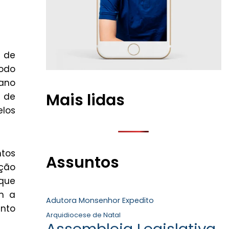
s de
todo
ano
Mais lidas
m de
elos
ntos
Assuntos
ição
que
m a
Adutora Monsenhor Expedito
ento
Arquidiocese de Natal
Assembleia Legislativa