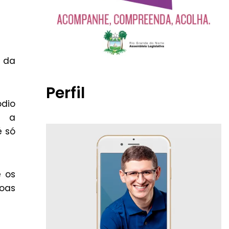
 da
Perfil
ódio
e a
é só
e os
soas