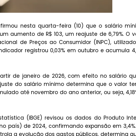
irmou nesta quarta-feira (10) que o salário mí
1, um aumento de R$ 103, um reajuste de 6,79%. O v
cional de Preços ao Consumidor (INPC), utilizad
indicador registrou 0,03% em outubro e acumula 4
rtir de janeiro de 2026, com efeito no salário q
ajuste do salário mínimo determina que o valor t
lado até novembro do ano anterior, ou seja, 4,18
Estatística (IBGE) revisou os dados do Produto Int
s no país) de 2024, confirmando expansão em 3,4%
rola a evolução dos gastos públicos, determina q