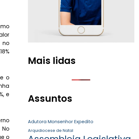
nimo
alor
o no
,18%
Mais lidas
ue o
enha
%, e
Assuntos
erno
Adutora Monsenhor Expedito
. No
Arquidiocese de Natal
Assembleia Legislativa
ue o