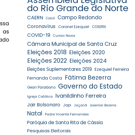
do Rio Grande do Norte
Campo Redondo
CAERN
Caicó
assa
Coronavírus
Coronel Ezequiel
COSERN
a as
COVID-19
Currais Novos
vado
Câmara Municipal de Santa Cruz
Eleições 2018
Eleições 2020
Eleições 2022
Eleições 2024
Eleições Suplementares 2019
Ezequiel Ferreira
Fátima Bezerra
Fernanda Costa
Governo do Estado
Gean Paraibano
Ivanildinho Ferreira
Igreja Católica
Jair Bolsonaro
Japi
Jaçanã
Josemar Bezerra
Natal
Padre Vicente Fernandes
Paróquia de Santa Rita de Cássia
Pesquisas Eleitorais