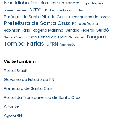
Ivanildinho Ferreira
Jair Bolsonaro
Japi
Jaçanã
Natal
Padre Vicente Fernandes
Josemar Bezerra
Paróquia de Santa Rita de Cássia
Pesquisas Eleitorais
Prefeitura de Santa Cruz
Péricles Rocha
Seridó
Robinson Faria
Rogério Marinho
Senado Federal
Tangará
São Bento do Trairi
Serra Caiada
Sítio Novo
Tomba Farias
UFRN
Vacinação
Visite também
Portal Brasil
Governo do Estado do RN
Prefeitura de Santa Cruz
Portal da Transparência de Santa Cruz
A Fonte
Agora RN