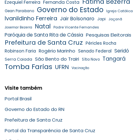
Fátima Bezerra
Ezequiel Ferreira
Fernanda Costa
Governo do Estado
Gean Paraibano
Igreja Católica
Ivanildinho Ferreira
Jair Bolsonaro
Japi
Jaçanã
Natal
Padre Vicente Fernandes
Josemar Bezerra
Paróquia de Santa Rita de Cássia
Pesquisas Eleitorais
Prefeitura de Santa Cruz
Péricles Rocha
Seridó
Robinson Faria
Rogério Marinho
Senado Federal
Tangará
São Bento do Trairi
Serra Caiada
Sítio Novo
Tomba Farias
UFRN
Vacinação
Visite também
Portal Brasil
Governo do Estado do RN
Prefeitura de Santa Cruz
Portal da Transparência de Santa Cruz