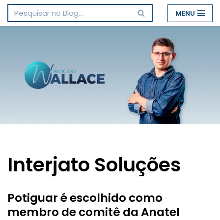
MENU
Pular
para
o
conteúdo
Interjato Soluções
Potiguar é escolhido como
membro de comitê da Anatel