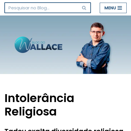
MENU
Pular
para
o
conteúdo
Intolerância
Religiosa