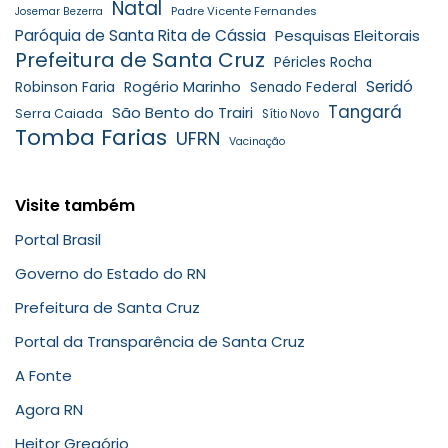
Natal
Padre Vicente Fernandes
Josemar Bezerra
Paróquia de Santa Rita de Cássia
Pesquisas Eleitorais
Prefeitura de Santa Cruz
Péricles Rocha
Seridó
Robinson Faria
Rogério Marinho
Senado Federal
Tangará
São Bento do Trairi
Serra Caiada
Sítio Novo
Tomba Farias
UFRN
Vacinação
Visite também
Portal Brasil
Governo do Estado do RN
Prefeitura de Santa Cruz
Portal da Transparência de Santa Cruz
A Fonte
Agora RN
Heitor Gregório