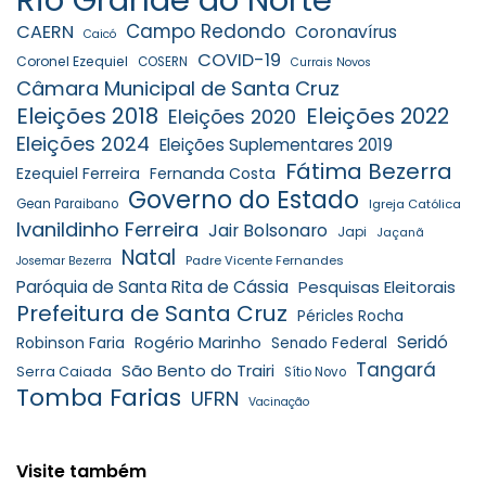
Campo Redondo
CAERN
Coronavírus
Caicó
COVID-19
Coronel Ezequiel
COSERN
Currais Novos
Câmara Municipal de Santa Cruz
Eleições 2018
Eleições 2022
Eleições 2020
Eleições 2024
Eleições Suplementares 2019
Fátima Bezerra
Ezequiel Ferreira
Fernanda Costa
Governo do Estado
Gean Paraibano
Igreja Católica
Ivanildinho Ferreira
Jair Bolsonaro
Japi
Jaçanã
Natal
Padre Vicente Fernandes
Josemar Bezerra
Paróquia de Santa Rita de Cássia
Pesquisas Eleitorais
Prefeitura de Santa Cruz
Péricles Rocha
Seridó
Robinson Faria
Rogério Marinho
Senado Federal
Tangará
São Bento do Trairi
Serra Caiada
Sítio Novo
Tomba Farias
UFRN
Vacinação
Visite também