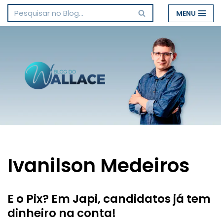
MENU
Pular
para
o
conteúdo
Ivanilson Medeiros
E o Pix? Em Japi, candidatos já tem
dinheiro na conta!