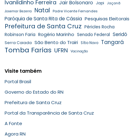
Ivanildinho Ferreira
Jair Bolsonaro
Japi
Jaçanã
Natal
Padre Vicente Fernandes
Josemar Bezerra
Paróquia de Santa Rita de Cássia
Pesquisas Eleitorais
Prefeitura de Santa Cruz
Péricles Rocha
Seridó
Robinson Faria
Rogério Marinho
Senado Federal
Tangará
São Bento do Trairi
Serra Caiada
Sítio Novo
Tomba Farias
UFRN
Vacinação
Visite também
Portal Brasil
Governo do Estado do RN
Prefeitura de Santa Cruz
Portal da Transparência de Santa Cruz
A Fonte
Agora RN