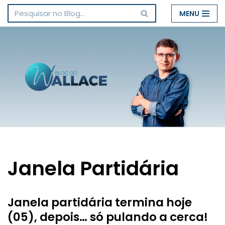
MENU
Pular
para
o
conteúdo
Janela Partidária
Janela partidária termina hoje
(05), depois… só pulando a cerca!