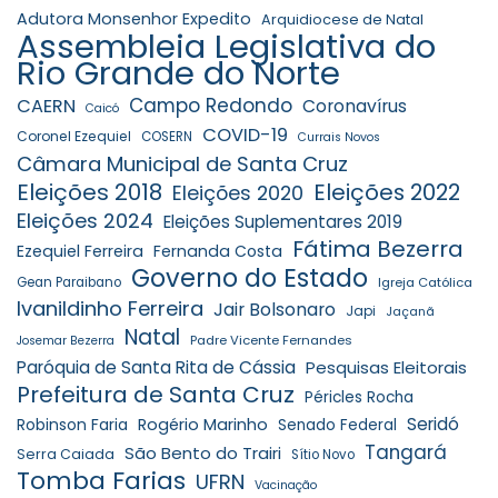
Adutora Monsenhor Expedito
Arquidiocese de Natal
Assembleia Legislativa do
Rio Grande do Norte
Campo Redondo
CAERN
Coronavírus
Caicó
COVID-19
Coronel Ezequiel
COSERN
Currais Novos
Câmara Municipal de Santa Cruz
Eleições 2018
Eleições 2022
Eleições 2020
Eleições 2024
Eleições Suplementares 2019
Fátima Bezerra
Ezequiel Ferreira
Fernanda Costa
Governo do Estado
Gean Paraibano
Igreja Católica
Ivanildinho Ferreira
Jair Bolsonaro
Japi
Jaçanã
Natal
Padre Vicente Fernandes
Josemar Bezerra
Paróquia de Santa Rita de Cássia
Pesquisas Eleitorais
Prefeitura de Santa Cruz
Péricles Rocha
Seridó
Robinson Faria
Rogério Marinho
Senado Federal
Tangará
São Bento do Trairi
Serra Caiada
Sítio Novo
Tomba Farias
UFRN
Vacinação