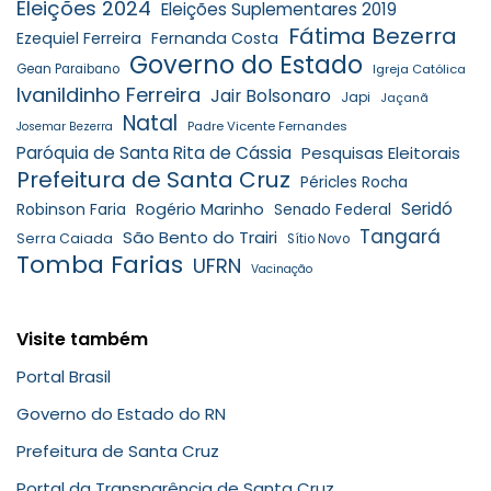
Eleições 2024
Eleições Suplementares 2019
Fátima Bezerra
Ezequiel Ferreira
Fernanda Costa
Governo do Estado
Gean Paraibano
Igreja Católica
Ivanildinho Ferreira
Jair Bolsonaro
Japi
Jaçanã
Natal
Padre Vicente Fernandes
Josemar Bezerra
Paróquia de Santa Rita de Cássia
Pesquisas Eleitorais
Prefeitura de Santa Cruz
Péricles Rocha
Seridó
Robinson Faria
Rogério Marinho
Senado Federal
Tangará
São Bento do Trairi
Serra Caiada
Sítio Novo
Tomba Farias
UFRN
Vacinação
Visite também
Portal Brasil
Governo do Estado do RN
Prefeitura de Santa Cruz
Portal da Transparência de Santa Cruz