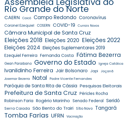
Assembleia Legislativa do
Rio Grande do Norte
Campo Redondo
CAERN
Coronavírus
Caicó
COVID-19
Coronel Ezequiel
COSERN
Currais Novos
Câmara Municipal de Santa Cruz
Eleições 2018
Eleições 2022
Eleições 2020
Eleições 2024
Eleições Suplementares 2019
Fátima Bezerra
Ezequiel Ferreira
Fernanda Costa
Governo do Estado
Gean Paraibano
Igreja Católica
Ivanildinho Ferreira
Jair Bolsonaro
Japi
Jaçanã
Natal
Padre Vicente Fernandes
Josemar Bezerra
Paróquia de Santa Rita de Cássia
Pesquisas Eleitorais
Prefeitura de Santa Cruz
Péricles Rocha
Seridó
Robinson Faria
Rogério Marinho
Senado Federal
Tangará
São Bento do Trairi
Serra Caiada
Sítio Novo
Tomba Farias
UFRN
Vacinação