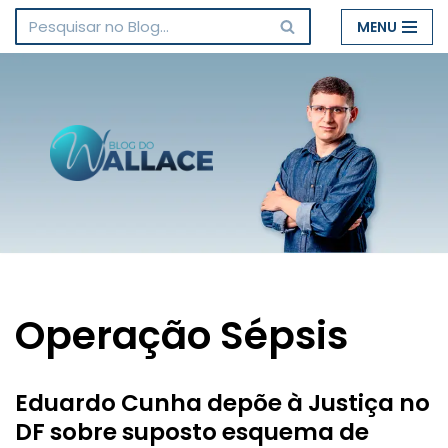
MENU
Pular
para
o
conteúdo
Operação Sépsis
Eduardo Cunha depõe à Justiça no
DF sobre suposto esquema de