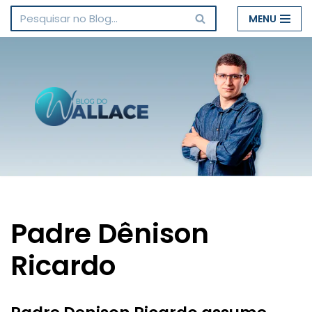
MENU
Pular
para
o
conteúdo
Padre Dênison
Ricardo