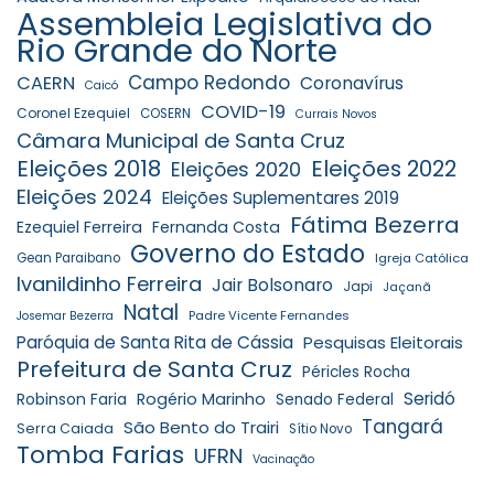
Assembleia Legislativa do
Rio Grande do Norte
Campo Redondo
CAERN
Coronavírus
Caicó
COVID-19
Coronel Ezequiel
COSERN
Currais Novos
Câmara Municipal de Santa Cruz
Eleições 2018
Eleições 2022
Eleições 2020
Eleições 2024
Eleições Suplementares 2019
Fátima Bezerra
Ezequiel Ferreira
Fernanda Costa
Governo do Estado
Gean Paraibano
Igreja Católica
Ivanildinho Ferreira
Jair Bolsonaro
Japi
Jaçanã
Natal
Padre Vicente Fernandes
Josemar Bezerra
Paróquia de Santa Rita de Cássia
Pesquisas Eleitorais
Prefeitura de Santa Cruz
Péricles Rocha
Seridó
Robinson Faria
Rogério Marinho
Senado Federal
Tangará
São Bento do Trairi
Serra Caiada
Sítio Novo
Tomba Farias
UFRN
Vacinação