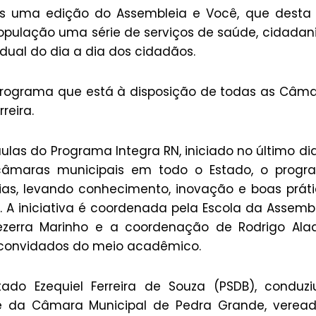
s uma edição do Assembleia e Você, que desta 
ulação uma série de serviços de saúde, cidadan
ual do dia a dia dos cidadãos.
rograma que está à disposição de todas as Câm
reira.
las do Programa Integra RN, iniciado no último di
 câmaras municipais em todo o Estado, o progr
rias, levando conhecimento, inovação e boas prát
 A iniciativa é coordenada pela Escola da Assemb
Bezerra Marinho e a coordenação de Rodrigo Ala
 convidados do meio acadêmico.
tado Ezequiel Ferreira de Souza (PSDB), conduz
te da Câmara Municipal de Pedra Grande, verea