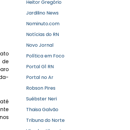
Heitor Gregório
Jardilino News
Nominuto.com
Notícias do RN
Novo Jornal
Mato
Política em Foco
a de
Portal G1 RN
paro
nda-
Portal no Ar
Robson Pires
Suébster Neri
 até
nte
Thaisa Galvão
 nos
Tribuna do Norte