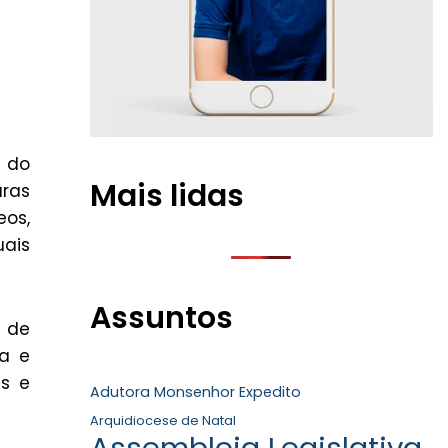
a do
Mais lidas
aras
eos,
uais
Assuntos
m de
ia e
as e
Adutora Monsenhor Expedito
Arquidiocese de Natal
Assembleia Legislativa