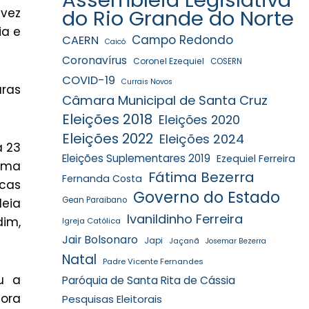
do Rio Grande do Norte
vez
ia e
Campo Redondo
CAERN
Caicó
Coronavírus
Coronel Ezequiel
COSERN
COVID-19
Currais Novos
aras
Câmara Municipal de Santa Cruz
Eleições 2018
Eleições 2020
Eleições 2022
Eleições 2024
a 23
Eleições Suplementares 2019
Ezequiel Ferreira
ama
Fátima Bezerra
Fernanda Costa
icas
Governo do Estado
Gean Paraibano
leia
Ivanildinho Ferreira
dim,
Igreja Católica
Jair Bolsonaro
Japi
Jaçanã
Josemar Bezerra
Natal
Padre Vicente Fernandes
iu a
Paróquia de Santa Rita de Cássia
dora
Pesquisas Eleitorais