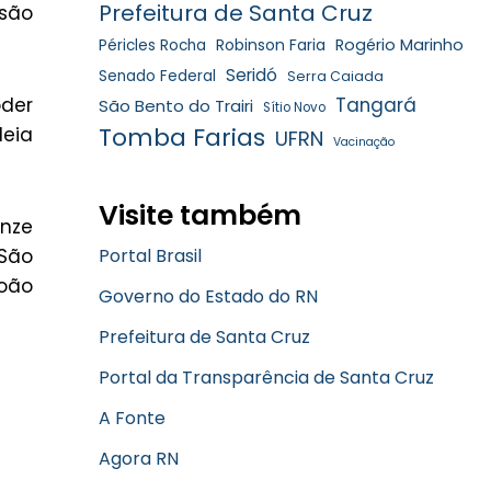
Prefeitura de Santa Cruz
ssão
Robinson Faria
Rogério Marinho
Péricles Rocha
Seridó
Senado Federal
Serra Caiada
der
Tangará
São Bento do Trairi
Sítio Novo
Tomba Farias
eia
UFRN
Vacinação
Visite também
inze
 São
Portal Brasil
João
Governo do Estado do RN
Prefeitura de Santa Cruz
Portal da Transparência de Santa Cruz
A Fonte
Agora RN