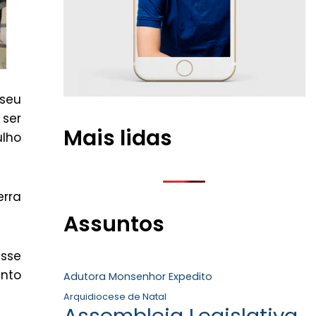
 seu
 ser
Mais lidas
ulho
erra
Assuntos
esse
ento
Adutora Monsenhor Expedito
Arquidiocese de Natal
Assembleia Legislativa