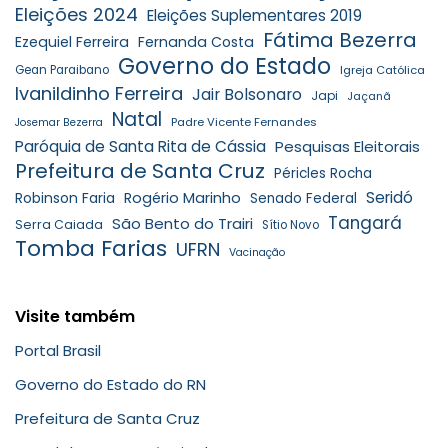
Eleições 2024
Eleições Suplementares 2019
Fátima Bezerra
Ezequiel Ferreira
Fernanda Costa
Governo do Estado
Gean Paraibano
Igreja Católica
Ivanildinho Ferreira
Jair Bolsonaro
Japi
Jaçanã
Natal
Padre Vicente Fernandes
Josemar Bezerra
Paróquia de Santa Rita de Cássia
Pesquisas Eleitorais
Prefeitura de Santa Cruz
Péricles Rocha
Seridó
Robinson Faria
Rogério Marinho
Senado Federal
Tangará
São Bento do Trairi
Serra Caiada
Sítio Novo
Tomba Farias
UFRN
Vacinação
Visite também
Portal Brasil
Governo do Estado do RN
Prefeitura de Santa Cruz