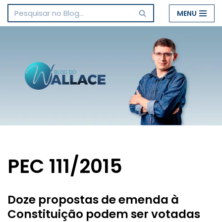
MENU
Pular
para
o
conteúdo
PEC 111/2015
Doze propostas de emenda à
Constituição podem ser votadas