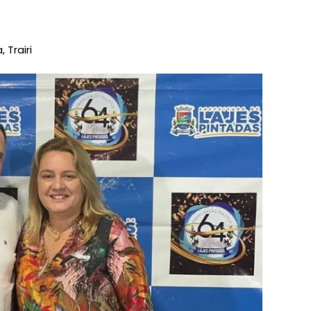
a
,
Trairi