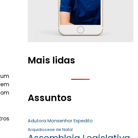
Mais lidas
s um
 em
 com
Assuntos
tros
Adutora Monsenhor Expedito
Arquidiocese de Natal
Assembleia Legislativa