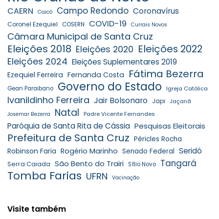
Campo Redondo
CAERN
Coronavírus
Caicó
COVID-19
Coronel Ezequiel
COSERN
Currais Novos
Câmara Municipal de Santa Cruz
Eleições 2018
Eleições 2022
Eleições 2020
Eleições 2024
Eleições Suplementares 2019
Fátima Bezerra
Ezequiel Ferreira
Fernanda Costa
Governo do Estado
Gean Paraibano
Igreja Católica
Ivanildinho Ferreira
Jair Bolsonaro
Japi
Jaçanã
Natal
Padre Vicente Fernandes
Josemar Bezerra
Paróquia de Santa Rita de Cássia
Pesquisas Eleitorais
Prefeitura de Santa Cruz
Péricles Rocha
Seridó
Robinson Faria
Rogério Marinho
Senado Federal
Tangará
São Bento do Trairi
Serra Caiada
Sítio Novo
Tomba Farias
UFRN
Vacinação
Visite também