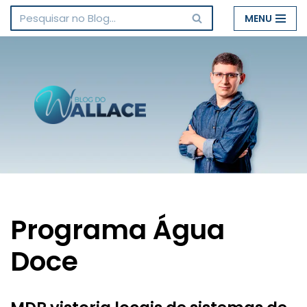
MENU
Pular
para
o
conteúdo
Programa Água
Doce