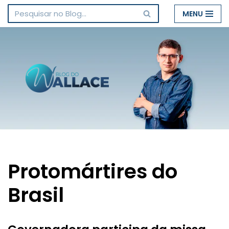
MENU
Pular
para
o
conteúdo
Protomártires do
Brasil