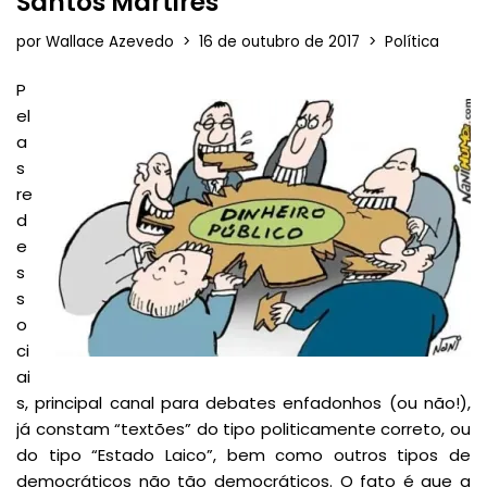
Santos Mártires
por
Wallace Azevedo
16 de outubro de 2017
Política
P
el
a
s
re
d
e
s
s
o
ci
ai
s, principal canal para debates enfadonhos (ou não!),
já constam “textões” do tipo politicamente correto, ou
do tipo “Estado Laico”, bem como outros tipos de
democráticos não tão democráticos. O fato é que a