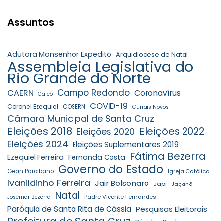
Assuntos
Adutora Monsenhor Expedito
Arquidiocese de Natal
Assembleia Legislativa do
Rio Grande do Norte
Campo Redondo
CAERN
Coronavírus
Caicó
COVID-19
Coronel Ezequiel
COSERN
Currais Novos
Câmara Municipal de Santa Cruz
Eleições 2018
Eleições 2022
Eleições 2020
Eleições 2024
Eleições Suplementares 2019
Fátima Bezerra
Ezequiel Ferreira
Fernanda Costa
Governo do Estado
Gean Paraibano
Igreja Católica
Ivanildinho Ferreira
Jair Bolsonaro
Japi
Jaçanã
Natal
Padre Vicente Fernandes
Josemar Bezerra
Paróquia de Santa Rita de Cássia
Pesquisas Eleitorais
Prefeitura de Santa Cruz