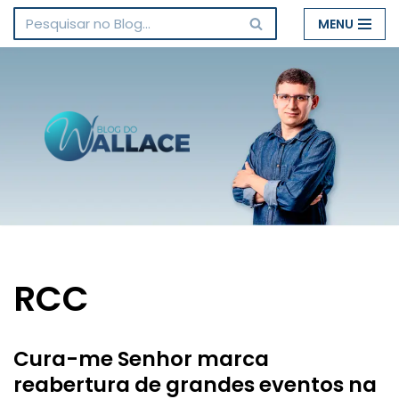
MENU
Pular
para
o
conteúdo
RCC
Cura-me Senhor marca
reabertura de grandes eventos na