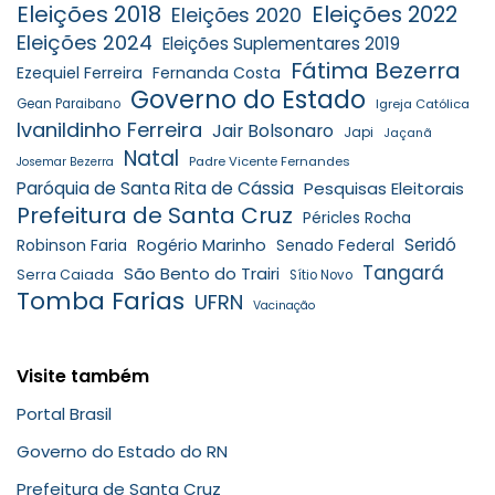
Eleições 2018
Eleições 2022
Eleições 2020
Eleições 2024
Eleições Suplementares 2019
Fátima Bezerra
Ezequiel Ferreira
Fernanda Costa
Governo do Estado
Gean Paraibano
Igreja Católica
Ivanildinho Ferreira
Jair Bolsonaro
Japi
Jaçanã
Natal
Padre Vicente Fernandes
Josemar Bezerra
Paróquia de Santa Rita de Cássia
Pesquisas Eleitorais
Prefeitura de Santa Cruz
Péricles Rocha
Seridó
Robinson Faria
Rogério Marinho
Senado Federal
Tangará
São Bento do Trairi
Serra Caiada
Sítio Novo
Tomba Farias
UFRN
Vacinação
Visite também
Portal Brasil
Governo do Estado do RN
Prefeitura de Santa Cruz