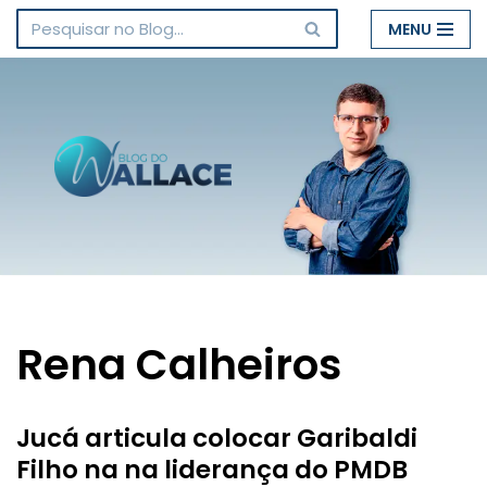
MENU
Pular
para
o
conteúdo
Rena Calheiros
Jucá articula colocar Garibaldi
Filho na na liderança do PMDB