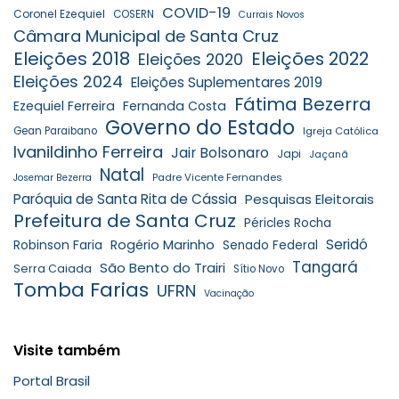
COVID-19
Coronel Ezequiel
COSERN
Currais Novos
Câmara Municipal de Santa Cruz
Eleições 2018
Eleições 2022
Eleições 2020
Eleições 2024
Eleições Suplementares 2019
Fátima Bezerra
Ezequiel Ferreira
Fernanda Costa
Governo do Estado
Gean Paraibano
Igreja Católica
Ivanildinho Ferreira
Jair Bolsonaro
Japi
Jaçanã
Natal
Padre Vicente Fernandes
Josemar Bezerra
Paróquia de Santa Rita de Cássia
Pesquisas Eleitorais
Prefeitura de Santa Cruz
Péricles Rocha
Seridó
Robinson Faria
Rogério Marinho
Senado Federal
Tangará
São Bento do Trairi
Serra Caiada
Sítio Novo
Tomba Farias
UFRN
Vacinação
Visite também
Portal Brasil