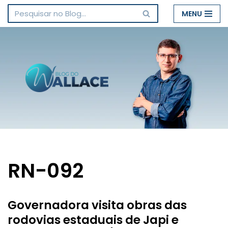
MENU
Pular
para
o
conteúdo
RN-092
Governadora visita obras das
rodovias estaduais de Japi e