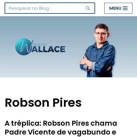
MENU
Pular
para
o
conteúdo
Robson Pires
A tréplica: Robson Pires chama
Padre Vicente de vagabundo e