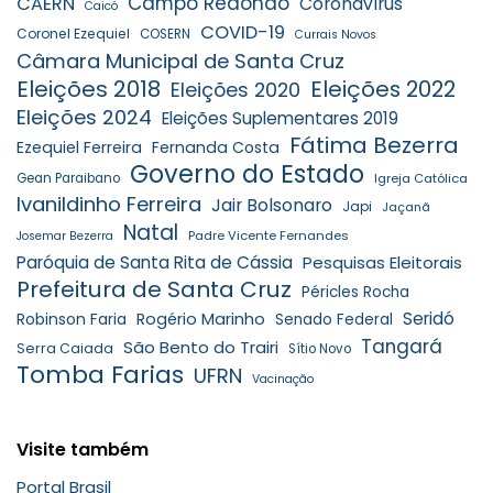
Campo Redondo
CAERN
Coronavírus
Caicó
COVID-19
Coronel Ezequiel
COSERN
Currais Novos
Câmara Municipal de Santa Cruz
Eleições 2018
Eleições 2022
Eleições 2020
Eleições 2024
Eleições Suplementares 2019
Fátima Bezerra
Ezequiel Ferreira
Fernanda Costa
Governo do Estado
Gean Paraibano
Igreja Católica
Ivanildinho Ferreira
Jair Bolsonaro
Japi
Jaçanã
Natal
Padre Vicente Fernandes
Josemar Bezerra
Paróquia de Santa Rita de Cássia
Pesquisas Eleitorais
Prefeitura de Santa Cruz
Péricles Rocha
Seridó
Robinson Faria
Rogério Marinho
Senado Federal
Tangará
São Bento do Trairi
Serra Caiada
Sítio Novo
Tomba Farias
UFRN
Vacinação
Visite também
Portal Brasil