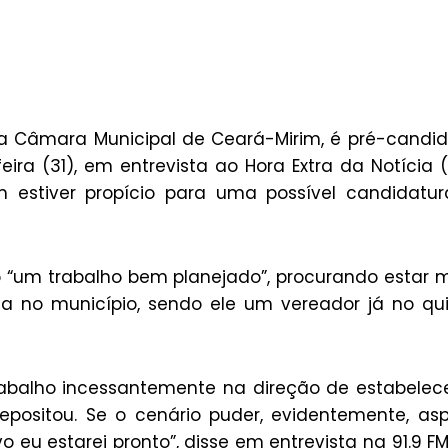
da Câmara Municipal de Ceará-Mirim, é pré-candi
eira (31), em entrevista ao Hora Extra da Notícia (
 estiver propício para uma possível candidatu
“um trabalho bem planejado”, procurando estar 
ca no município, sendo ele um vereador já no qu
 trabalho incessantemente na direção de estabelec
positou. Se o cenário puder, evidentemente, asp
o eu estarei pronto”, disse em entrevista na 91.9 F