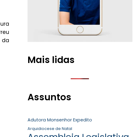
tura
rreu
o da
Mais lidas
Assuntos
Adutora Monsenhor Expedito
Arquidiocese de Natal
Assembleia Legislativa