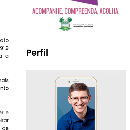
dato
91.9
Perfil
ra a
mais
into
er e
irar
M de