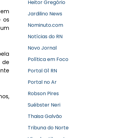
Heitor Gregório
 tem
Jardilino News
e os
Nominuto.com
o um
Notícias do RN
Novo Jornal
pela
Política em Foco
o de
ente
Portal G1 RN
Portal no Ar
Robson Pires
nos,
Suébster Neri
Thaisa Galvão
Tribuna do Norte