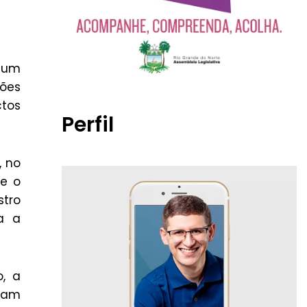
e um
ões
ctos
Perfil
, no
re o
stro
ra a
o, a
ram