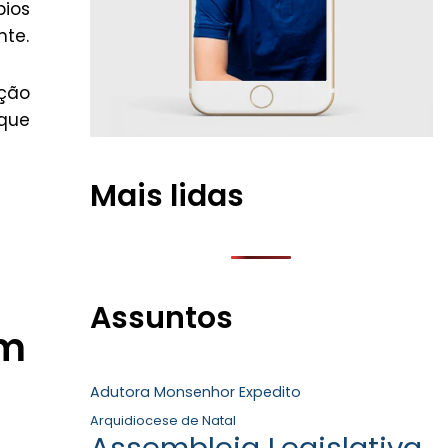
pios
nte.
ção
 que
Mais lidas
Assuntos
am
Adutora Monsenhor Expedito
Arquidiocese de Natal
Assembleia Legislativa