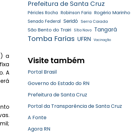
Prefeitura de Santa Cruz
Robinson Faria
Rogério Marinho
Péricles Rocha
Seridó
Senado Federal
Serra Caiada
Tangará
São Bento do Trairi
Sítio Novo
Tomba Farias
UFRN
Vacinação
3) a
Visite também
fixa
Portal Brasil
o. A
será
Governo do Estado do RN
Prefeitura de Santa Cruz
Portal da Transparência de Santa Cruz
ento
as.
A Fonte
mil;
Agora RN