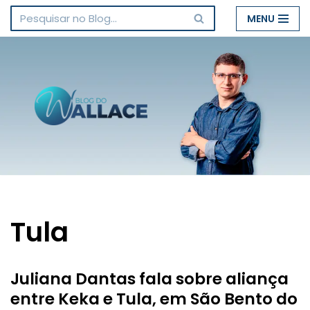
MENU
Pular
para
o
conteúdo
Tula
Juliana Dantas fala sobre aliança
entre Keka e Tula, em São Bento do