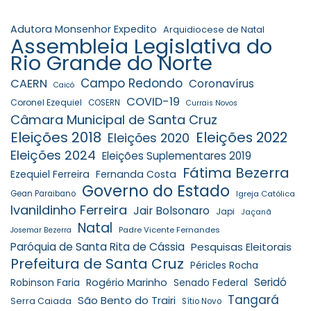
Adutora Monsenhor Expedito
Arquidiocese de Natal
Assembleia Legislativa do
Rio Grande do Norte
Campo Redondo
CAERN
Coronavírus
Caicó
COVID-19
Coronel Ezequiel
COSERN
Currais Novos
Câmara Municipal de Santa Cruz
Eleições 2018
Eleições 2022
Eleições 2020
Eleições 2024
Eleições Suplementares 2019
Fátima Bezerra
Ezequiel Ferreira
Fernanda Costa
Governo do Estado
Gean Paraibano
Igreja Católica
Ivanildinho Ferreira
Jair Bolsonaro
Japi
Jaçanã
Natal
Padre Vicente Fernandes
Josemar Bezerra
Paróquia de Santa Rita de Cássia
Pesquisas Eleitorais
Prefeitura de Santa Cruz
Péricles Rocha
Seridó
Robinson Faria
Rogério Marinho
Senado Federal
Tangará
São Bento do Trairi
Serra Caiada
Sítio Novo