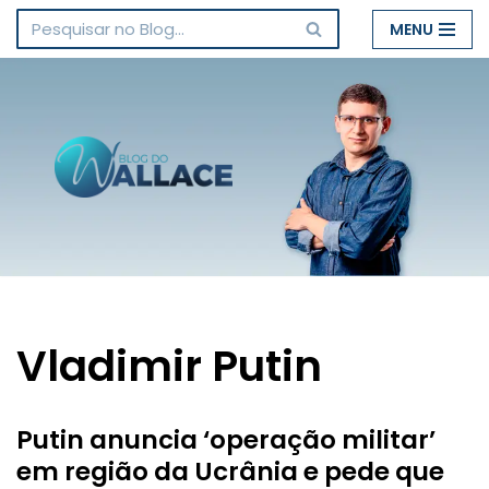
MENU
Pular
para
o
conteúdo
Vladimir Putin
Putin anuncia ‘operação militar’
em região da Ucrânia e pede que