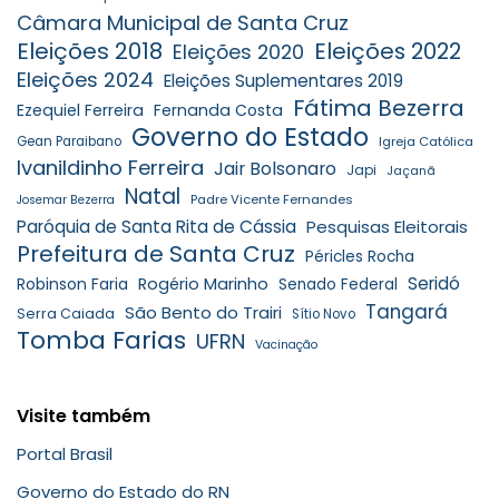
Câmara Municipal de Santa Cruz
Eleições 2018
Eleições 2022
Eleições 2020
Eleições 2024
Eleições Suplementares 2019
Fátima Bezerra
Ezequiel Ferreira
Fernanda Costa
Governo do Estado
Gean Paraibano
Igreja Católica
Ivanildinho Ferreira
Jair Bolsonaro
Japi
Jaçanã
Natal
Padre Vicente Fernandes
Josemar Bezerra
Paróquia de Santa Rita de Cássia
Pesquisas Eleitorais
Prefeitura de Santa Cruz
Péricles Rocha
Seridó
Robinson Faria
Rogério Marinho
Senado Federal
Tangará
São Bento do Trairi
Serra Caiada
Sítio Novo
Tomba Farias
UFRN
Vacinação
Visite também
Portal Brasil
Governo do Estado do RN